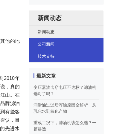
类
新闻动态
新闻动态
在其他的地
公司新闻
技术支持
最新文章
2010年
样说，真的
变压器油击穿电压不达标？滤油机
选对了吗？
半江山。在
国品牌滤油
润滑油过滤后浑浊原因全解析：从
乳化水到氧化产物
遇到有些客
不否认，目
重载工况下，滤油机该怎么选？一
的先进水
篇讲透