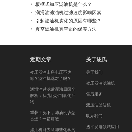
板框式加压滤油机是什么？
润滑油滤油机过滤速度影响因素
引起滤油机劣化的原因有哪些？
真空滤油机真空泵的保养方法
近期文章
关于恩氏
变压器油击穿电压不达
关于我们
标？滤油机选对了吗？
变压器油滤油机
润滑油过滤后浑浊原因全
售后服务
解析：从乳化水到氧化产
物
液压油滤油机
重载工况下，滤油机该怎
联系我们
么选？一篇讲透
透平发电领域应用
滤油机能去除哪些化学污