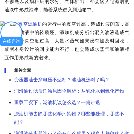
不彻底以及填料层的水分、气体析出，都会落入过滤后的
油液中形成泡沫，随着系统进入到油箱中。
6.
真空滤油机
的运行中的真空过高，造成过渡闪蒸，高
温使得油液中的轻质坯、添加剂成分析出混入油液造成气
泡，另外真空度过髙，大量水蒸气如果没有被及时回收，
在线咨询
或者本身设计的回收能力不行，也会造成水蒸气和油液相
互作用形成新的泡沫。
相关文章
变压器油击穿电压不达标？滤油机选对了吗？
润滑油过滤后浑浊原因全解析：从乳化水到氧化产物
重载工况下，滤油机该怎么选？一篇讲透
滤油机能去除哪些化学污染物？哪些能处理，哪些不
能？
润滑油分离器选小了会有什么后果？很多人都忽略了这