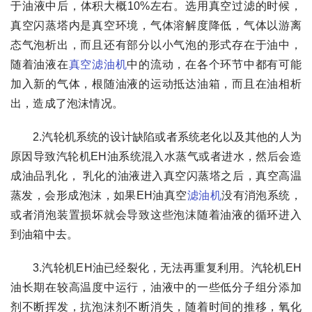
于油液中后，体积大概10%左右。选用真空过滤的时候，
真空闪蒸塔内是真空环境，气体溶解度降低，气体以游离
态气泡析出，而且还有部分以小气泡的形式存在于油中，
随着油液在
真空滤油机
中的流动，在各个环节中都有可能
加入新的气体，根随油液的运动抵达油箱，而且在油相析
出，造成了泡沫情况。
2.汽轮机系统的设计缺陷或者系统老化以及其他的人为
原因导致汽轮机EH油系统混入水蒸气或者进水，然后会造
成油品乳化， 乳化的油液进入真空闪蒸塔之后，真空高温
蒸发，会形成泡沫，如果EH油真空
滤油机
没有消泡系统，
或者消泡装置损坏就会导致这些泡沫随着油液的循环进入
到油箱中去。
3.汽轮机EH油已经裂化，无法再重复利用。汽轮机EH
油长期在较高温度中运行，油液中的一些低分子组分添加
剂不断挥发，抗泡沫剂不断消失，随着时间的推移，氧化