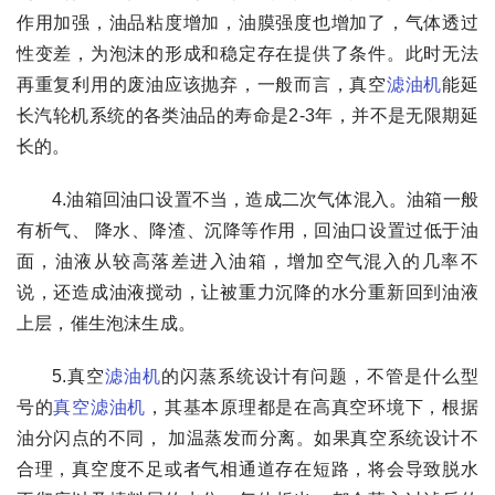
作用加强，油品粘度增加，油膜强度也增加了，气体透过
性变差，为泡沫的形成和稳定存在提供了条件。此时无法
再重复利用的废油应该抛弃，一般而言，真空
滤油机
能延
长汽轮机系统的各类油品的寿命是2-3年，并不是无限期延
长的。
4.油箱回油口设置不当，造成二次气体混入。油箱一般
有析气、 降水、降渣、沉降等作用，回油口设置过低于油
面，油液从较高落差进入油箱，增加空气混入的几率不
说，还造成油液搅动，让被重力沉降的水分重新回到油液
上层，催生泡沫生成。
5.真空
滤油机
的闪蒸系统设计有问题，不管是什么型
号的
真空滤油机
，其基本原理都是在高真空环境下，根据
油分闪点的不同， 加温蒸发而分离。如果真空系统设计不
合理，真空度不足或者气相通道存在短路，将会导致脱水