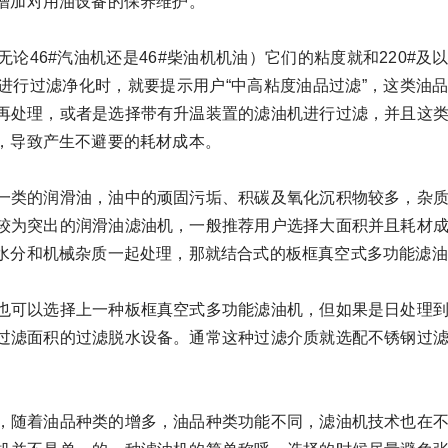
增加对用油设备的保养维护。
论46#汽油机还是46#柴油机机油）它们的粘度就和220#及
进行过滤净化时，就要提示用户“中高粘度油品过滤”，这类油
再处理，或者是选择带有升温装置的滤油机进行过滤，并且这
，导致产生不避要的耗材成本。
一类的润滑油，油中的顽固污垢、积碳及氧化沉积物较多，杂
较为突出的润滑油滤油机，一般推荐用户选择大面积并且耗材
水分和机械杂质一起处理，那就结合式的板框真空式多功能滤油
也可以选择上一种板框真空式多功能滤油机，但如果是日处理
过滤面积的过滤脱水设备。通常这种过滤介质就选配不锈钢过
，随着油品种类的增多，油品种类功能不同，滤油机技术也在