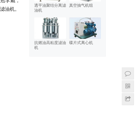
张冠李戴，
透平油聚结分离滤
真空抽气机组
滤油机。
油机
抗燃油高粘度滤油
碟片式离心机
机