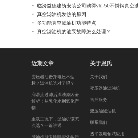
临汾益德建筑安装公司购得vfd-50不锈钢真空
真空滤油机发热的原因
多功能真空滤油机功能特点
真空滤油机的油泵故障怎么处理？
近期文章
关于恩氏
变压器油击穿电压不达
关于我们
标？滤油机选对了吗？
变压器油滤油机
润滑油过滤后浑浊原因全
售后服务
解析：从乳化水到氧化产
物
液压油滤油机
重载工况下，滤油机该怎
联系我们
么选？一篇讲透
透平发电领域应用
滤油机能去除哪些化学污