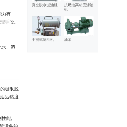
真空脱水滤油机
抗燃油高粘度滤油
机
能力有
处理手段。
手提式滤油机
油泵
化水、溶
内的极限脱
若油品黏度
剂性能。
逼近设备的