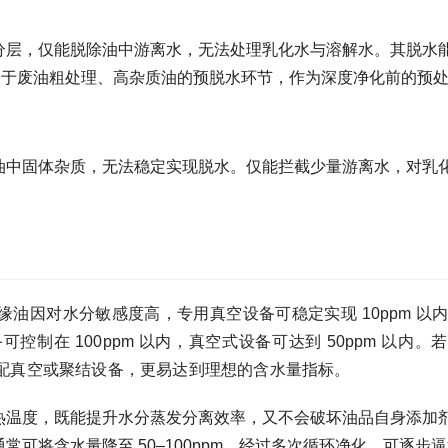
分层，仅能脱除油中游离水，无法处理乳化水与溶解水。其脱水
，多用于废油粗处理、高杂质油的预脱水环节，作为深度净化前的预
油中固体杂质，无法稳定实现脱水。仅能拦截少量游离水，对乳
。
油因对水分敏感度高，专用真空设备可稳定实现 10ppm 以
制在 100ppm 以内，真空式设备可达到 50ppm 以内。
配真空或聚结设备，更易达到理想的含水量指标。
热温度，既能提升水分蒸发分离效率，又不会破坏油品自身添加
可将含水量降至 50–100ppm，经过多次循环净化，可逐步