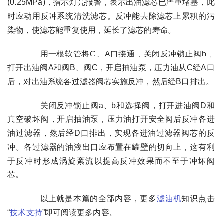
(0.25MPa)，指示灯亮报警，表示出油滤芯已严重堵塞，此
时应动用反冲系统清洗滤芯。反冲能去除滤芯上累积的污
染物，使滤芯能重复使用，延长了滤芯的寿命。
用一根软管将C、A口接通，关闭反冲锁止阀b，
打开出油阀A和阀B、阀C，开启抽油泵，压力油从C经A口
后，对出油系统各过滤器阀芯实施反冲，然后经B口排出。
关闭反冲锁止阀a、b和选择阀，打开进油阀D和
真空破坏阀，开启抽油泵，压力油打开安全阀后反冲各进
油过滤器，然后经D口排出，实现各进油过滤器阀芯的反
冲。各过滤器的油液出口应布置在罐壁的切向上，这有利
于反冲时形成涡旋紊流以提高反冲效果而不至于冲坏阀
芯。
以上就是本篇的全部内容，更多
滤油机
知识点击
“
技术支持
”即可阅读更多内容。