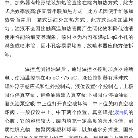
中。加热器有蛇形铠装加热管直接在罐内加热方式，此方
式热效率较高;多直管串联加热方式，此方式因便于维修加
热管而常用。箱式远红外加热方式，此方式油液加温均
匀，油液不会因接触高温加热管而产生碳化物和降低油液
使用性能的熵变等现象。喷淋器为均匀布满φ1~φ2小孔的
淋蓬或喷淋管，因小孔容易易堵塞，故喷淋器应能方便拆
卸。
温控点测得油温后，通过温控器控制加热器通断
电，使油温控制在45 oC ~75 oC。液位控制器有浮球式，
罐外浮子感应式和红外控制式。液位设置4个控制点，上极
限位停真空泵，避免油液窜入真空泵;下极限位停抽油泵，
避免油泵空吸;中上位打开真空破坏阀，中下位关闭真空破
坏阀，一般仅设中上、中下两个位置。真空罐是
滤油机
的
心脏，它的容积较大，罐内填充一定高度的亲水性佳、耐
腐蚀填充物，如聚丙烯塑料球等，以加速水分挥发。国外