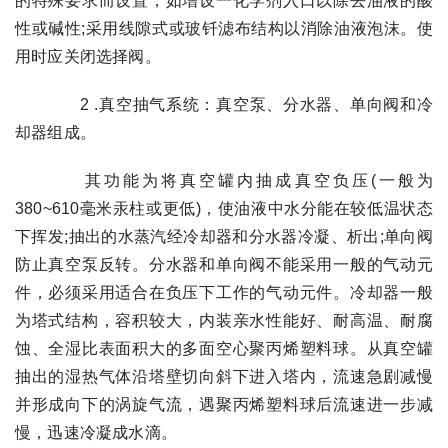
的特殊要求而设置，如增设一化学剂入口以除去油液的酸
性或碱性;采用线隙式或玻钎滤布结构以消除油液泡沫。使
用时应关闭选择阀。
2 .真空抽气系统：真空泵、分水器、单向阀和冷
却器组成。
其功能为将真空罐内抽成真空负压(一般为
380~610毫米汞柱或更低)，使油液中水分能在较低温状态
下挥发;抽出的水蒸汽经冷却器和分水器冷凝、析出;单向阀
防止真空泵反转。分水器和单向阀不能采用一般的气动元
件，必须采用适合在负压下工作的气动元件。冷却器一般
为塔式结构，容积较大，内装亲水性能好、耐高温、耐腐
蚀、全湿比表面积大的多面空心聚丙烯塑料球。从真空罐
抽出的湿热气体沿塔壁切向斜下进入塔内，流速急剧减慢
并形成向下的涡旋气流，遇聚丙烯塑料球后流速进一步减
慢，迅速冷凝成水滴。