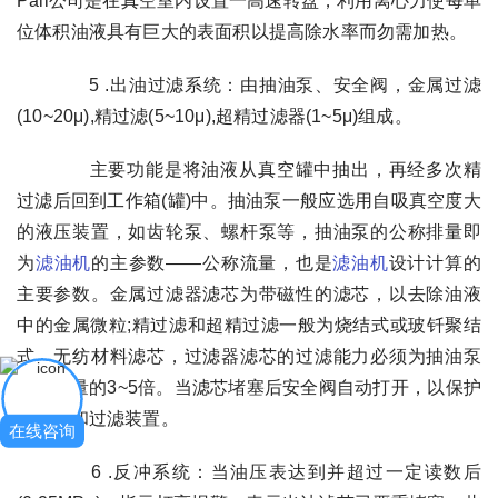
Pall公司是在真空室内设置一高速转盘，利用离心力使每单
位体积油液具有巨大的表面积以提高除水率而勿需加热。
5 .出油过滤系统：由抽油泵、安全阀，金属过滤
(10~20μ),精过滤(5~10μ),超精过滤器(1~5μ)组成。
主要功能是将油液从真空罐中抽出，再经多次精
过滤后回到工作箱(罐)中。抽油泵一般应选用自吸真空度大
的液压装置，如齿轮泵、螺杆泵等，抽油泵的公称排量即
为
滤油机
的主参数——公称流量，也是
滤油机
设计计算的
主要参数。金属过滤器滤芯为带磁性的滤芯，以去除油液
中的金属微粒;精过滤和超精过滤一般为烧结式或玻钎聚结
式、无纺材料滤芯，过滤器滤芯的过滤能力必须为抽油泵
公称排量的3~5倍。当滤芯堵塞后安全阀自动打开，以保护
抽油泵和过滤装置。
在线咨询
6 .反冲系统：当油压表达到并超过一定读数后