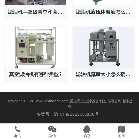
滤油机—双级真空和高效真空区别
滤油机液压体漏油怎么解决？
真空滤油机有哪些类型?
滤油机流量大小怎么确定?
Copyright ©2026 www.chinansh.com
重庆恩氏过滤设备制造有限公司
版权所
有
备案号：渝ICP备2022009130号
电话
微信
QQ
地图