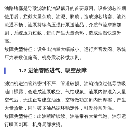
油路堵塞是导致滤油机油温飙升的首要原因。设备滤芯长期
使用后，拦截大量杂质、油泥、胶质，造成滤芯堵塞、油路
流通不畅，油泵持续高压强行泵送油品，介质节流摩擦加
剧，系统压力过载，进而产生大量余热，造成油温快速升
高。
故障典型特征：设备出油量大幅减小、运行声音发闷、系统
压力表数值偏高、机身震动轻微加剧。
1.2 进油管路进气、吸空故障
滤油机进油管路密封不严、管道破损、油箱油位过低导致吸
油口裸露，会造成油泵吸空、气蚀现象。油泵内部混入大量
空气后，无法正常建立油压，空转做功加剧内部摩擦，产生
大量热量，同时破坏油品循环稳定性，引发异常升温。
故障典型特征：出油断断续续、油品带有大量气泡、油泵运
行噪音刺耳、机身局部发烫。