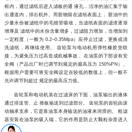
框内，通过滤纸后进入滤板的通 液孔，洁净的油汇集于输
出通道内，排出机外。而脏物留在滤纸表面上， 脏油中的
少量水份被滤纸中的毛细管吸收，当滤纸表面的滤渣逐渐
增厚及 滤纸中的水份含量增多，过滤阻力增加，当增加到
一定程度（一般为 0.2~0.35Mpa）应停止过滤，更换或清
洗滤纸，再继续使用。 齿轮泵与电动机用弹性橡胶垫联
接，为避免压力过高造成机械事故， 在油泵的下部设有安
全阀（产品出厂时已调节到规定的最高压力 150%PN）。
根据用户需要可将安全阀设定在较低的数值上，但一般不
允许调节到超过 规定的最高压力值。
齿轮泵和电动机装在过滤床的下面，油泵输出的液体
通过排送管、止 推板输送到过滤部分。 齿轮泵的齿轮由滚
动轴承支承，它是靠油泵本身输送的油液来润滑的。 粗滤
器安装在油泵的吸入端，它的作用是防止大颗粒杂质进入
油泵，