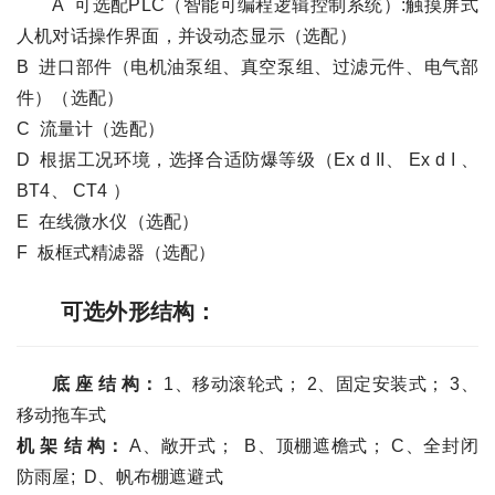
A 可选配PLC（智能可编程逻辑控制系统）:触摸屏式
人机对话操作界面，并设动态显示（选配）
B 进口部件（电机油泵组、真空泵组、过滤元件、电气部
件）（选配）
C 流量计（选配）
D 根据工况环境，选择合适防爆等级（Ex d II、 Ex d I 、
BT4、 CT4 ）
E 在线微水仪（选配）
F 板框式精滤器（选配）
可选外形结构：
底 座 结 构：
1、移动滚轮式； 2、固定安装式； 3、
移动拖车式
机 架 结 构：
A、敞开式； B、顶棚遮檐式； C、全封闭
防雨屋; D、帆布棚遮避式