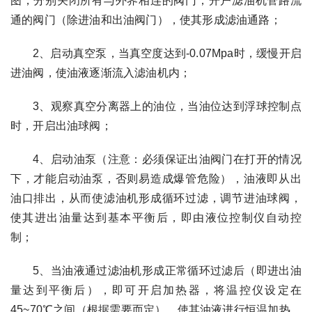
图，分别关闭所有与外界相连的阀门，开户滤油机管路流
通的阀门（除进油和出油阀门），使其形成滤油通路；
2、启动真空泵，当真空度达到-0.07Mpa时，缓慢开启
进油阀，使油液逐渐流入滤油机内；
3、观察真空分离器上的油位，当油位达到浮球控制点
时，开启出油球阀；
4、启动油泵（注意：必须保证出油阀门在打开的情况
下，才能启动油泵，否则易造成爆管危险），油液即从出
油口排出，从而使滤油机形成循环过滤，调节进油球阀，
使其进出油量达到基本平衡后，即由液位控制仪自动控
制；
5、当油液通过滤油机形成正常循环过滤后（即进出油
量达到平衡后），即可开启加热器，将温控仪设定在
45~70℃之间（根据需要而定），使其油液进行恒温加热，