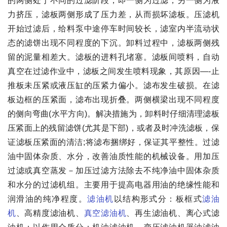
的两侧处于不同的过滤阶段，即一侧为过滤，另一侧为液
力挤压，滤板两侧形成了压力差，从而损坏滤板。压滤机
开始过滤后，给料泵中途停车时间较长，滤室内半流动状
态的滤饼出现不同程度的下沉。卸料过程中，滤板两侧残
留的泥量相差大。滤板的进料孔堵塞。滤板间喷料，自动
真空在过滤作业中，滤板之间发生喷料现象，其原因—-止
推板未压紧或液压缸的压紧力偏小。滤布发生破损。在滤
板边框的压紧面，滤布出现折叠。两侧横梁出现不同程度
的侧向弯曲(水平方向)。解决措施为，卸料时仔细清理滤板
压紧面上的残留滤饼(尤其是下部)，或者及时冲洗滤板，保
证滤板压紧面的清洁;将滤布捆绑好，保证其平整性。过滤
油中固体杂质、水分，改善油质性能的机械设备。用加压
过滤或真空蒸发－加压过滤方法除去不纯净油中固体杂质
和水分的过滤机组。主要用于提高电器用油的绝缘性能和
润滑油的纯净程度。
滤油机
以结构形式分：板框式
滤油
机
、高精度滤油机、
真空滤油机
、再生滤油机、离心式滤