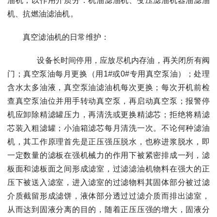
油机；以作用介质分：机油滤油机、变压滤油机器油滤油
机、抗燃油滤油机。
真空滤油机的日常维护：
设备长时间停用，应放尽机内存油，再关闭所有阀
门；真空泵油每月更换（用1#或0#专用真空泵油）；处理
含水太多油液，真空泵油滤油机每次更换；每次开机前检
查真空泵油位并用手转动真空泵，再启动真空泵；报警停
机应卸除精滤罐压力，再清洗或更换精滤芯；拒绝将精滤
芯装入粗滤罐；小油箱滤芯每月清洗一次。不论何种滤油
机，其工作原理首先是正压强压脱水，也称进浆脱水，即
一定数量的滤板在强机械力的作用下被紧密排成一列，滤
板面和滤板面之间形成滤室，过滤滤油机物料在强大的正
压下被送入滤室，进入滤室的过滤物料其固体部分被过滤
介质截留形成滤饼，液体部分透过过滤介质而排出滤室，
从而达到固液分离的目的，随着正压压强的增大，固液分