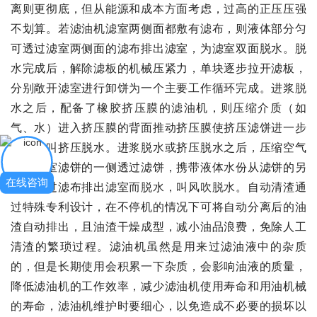
离则更彻底，但从能源和成本方面考虑，过高的正压压强
不划算。若滤油机滤室两侧面都敷有滤布，则液体部分匀
可透过滤室两侧面的滤布排出滤室，为滤室双面脱水。脱
水完成后，解除滤板的机械压紧力，单块逐步拉开滤板，
分别敞开滤室进行卸饼为一个主要工作循环完成。进浆脱
水之后，配备了橡胶挤压膜的滤油机，则压缩介质（如
气、水）进入挤压膜的背面推动挤压膜使挤压滤饼进一步
脱水，叫挤压脱水。进浆脱水或挤压脱水之后，压缩空气
进入滤室滤饼的一侧透过滤饼，携带液体水份从滤饼的另
在线咨询
一侧透过滤布排出滤室而脱水，叫风吹脱水。自动清渣通
过特殊专利设计，在不停机的情况下可将自动分离后的油
渣自动排出，且油渣干燥成型，减小油品浪费，免除人工
清渣的繁琐过程。滤油机虽然是用来过滤油液中的杂质
的，但是长期使用会积累一下杂质，会影响油液的质量，
降低滤油机的工作效率，减少滤油机使用寿命和用油机械
的寿命，滤油机维护时要细心，以免造成不必要的损坏以