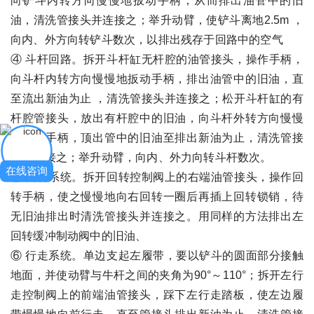
向铲斗内转方向慢慢地扳动手柄，从而排出油管中的旧
油，清洗管接头并连接之；举升动臂，使铲斗离地2.5m ，
向内、外方向转铲斗数次，以排出残存于回路中的空气
④ 斗杆回路。拆开斗杆缸无杆腔的油管接头，操作手柄，
向斗杆内转方向慢慢地扳动手柄，排出油管中的旧油，直
至流出新油为止 ，清洗管接头并连接之；松开斗杆缸的有
杆腔管接头，放出有杆腔中的旧油，向斗杆外转方向慢慢
地扳动手柄，顶出管中的旧油至排出新油为止，清洗管接
头并连接之；举升动臂，向内、外力向转斗杆数次。
在线咨询
⑤ 回转系统。拆开回转控制阀上的右端油管接头，操作回
转手柄，使之慢慢地向右回转一圈后再插上回转锁销，待
无旧油排出时清洗管接头并连接之。用同样的方法排出左
回转缓冲制动阀中的旧油、
⑥ 行走系统。单边支起左履带，要以铲斗的圆面部分接触
地面，并使动臂与牛杆之间的夹角为90°～110°；拆开左行
走控制阀上的前端油管接头，踩下左行走踏板，使左边履