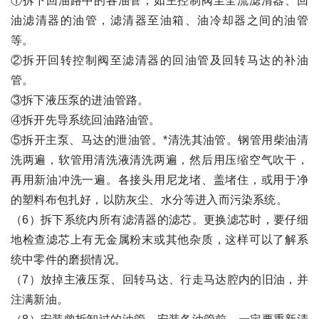
①拆下回油路中的各油管，如主控制阀至全流滤清器、回
油滤清器的油管，滤清器至油箱、油冷却器之间的油管
等。
②拆开回转控制阀至滤清器的回油管及回转马达的补油
管。
③拆下液压泵的进油管路。
④拆开先导系统回油路油管。
⑤拆开主泵、马达的泄油管。*清洗其油管。钢管用柴油清
洗两遍，软管用清洗液清洗两遍，然后用压缩空气吹干，
再用新油冲洗一遍。各接头用尼龙堵、盖堵住，或用于净
的塑料布包扎好，以防灰尘、水分等进入而污染系统。
（6）拆下系统内所有滤清器的滤芯。更换滤芯时，要仔细
地检查滤芯上有无金属粉末或其他杂质，这样可以了解系
统中零件的磨损情况。
（7）放掉主液压泵、回转马达、行走马达腔内的旧油，并
注满新油。