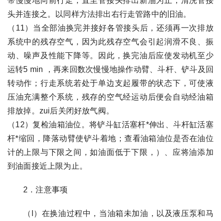
带慢慢地向前行走，直至管接头排出新油为止，清洗管接
头并连接之。以同样方法排出右行走管路中的旧油。
（11）当全部油换完并接好各管接头后，还须再一次排放
系统中的残存空气，因为此残存空气会引起润滑不良、振
动、噪声及性能下降等。因此，换完油后应使发动机至少
运转5 min ，再来回数次慢慢地操作动臂、斗杆、铲斗及回
转动作；行走系统若处于单边支起履带的状态下，可使液
压油充满整个系统，残存的空气经运动后便会自动经油箱
排放掉。zui后关闭好放气阀。
（12）复检油箱油位。将铲斗缸活塞杆*伸出、斗杆缸活塞
杆*缩回，降落动臂使铲斗着地；查看油箱油位是否在油位
计的上限与下限之间，如油面低于下限，）、应将油添加
到油面接近上限为止。
2．注意事项
（l）在换油过程中，当油箱未加油，以及液压泵和马