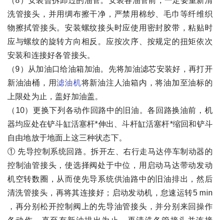
（8）安装曾拆卸过的油管。安装各油管前，一定要重新清
洗管接头，并用绸布擦干净，严禁用棉纱、毛巾等纤维织
物擦拭管接头。安装螺纹接头时应使用密封胶带，粘贴时
应与螺纹的旋转方向相反。应按次序、按规定的扭矩依次
安装和连接好各管接头。
（9）从加油口给油箱加油。先将加油滤芯安装好，再打开
新油油桶，用
滤油机
将新油注人油箱内，将油加至油标的
上限处为止，盖好加油盖。
（10）更换下列各动作回路中的旧油。各回路换油前，机
器均应处在铲斗缸活塞杆*伸出、斗杆缸活塞杆*缩回和铲斗
自由地放于地面上这三种状态下。
① 先导控制系统回路。拆开左、右行走马达停车制动器的
控制油管接头，使选择阀处于中位，用启动马达带动发动
机空转数圈，从而使先导系统供油路中的旧油排出，然后
清洗管接头，再将其连接好；启动发动机，怠速运转5 min
，再分别松开控制阀上的先导油管接头，并分别来回操作