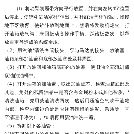
（l）将动臂朝履带方向平行放置，并在向左转45°位置
后停止，使铲斗缸活塞杆*伸出，斗杆缸活塞杆*缩回，慢慢
地下落动臂，使铲斗放到地面上，然后将发动机熄火，打
开油箱放气阀，来回扳动各操作手柄、踩踏板数次，以释
放自重等造成的系统余压。
（2）用汽油*清洗各管接头、泵与马达的接头、放油塞、
油箱顶部加油盖和底部放油塞处及其周围。
（3）打开放油阀和油箱底部的放油塞，使旧油全部流进盛
废油的油桶中。
（4）打开油箱的加油盖，取出加油滤芯、检查油箱底部及
其边、角处的残留油品中是否含有金属粉末或其他杂质。*
清洗油箱，先用柴油清洗两次，然后用压缩空气吹干油箱
内部。检查内部边角处是否还有残留的油泥、杂质等，直
至清理干净为止，zui后再用新油冲洗一遍。
（5）拆卸以下各油管：