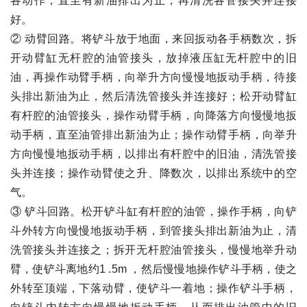
各动作，直至有新油排出为止，再清洗各管接头并连接
好。
② 动臂回路。将铲斗放于地面，来回扳动各手柄数次，拆
开动臂缸无杆腔的油管接头，放掉液压缸无杆腔中的旧
油，再操作动臂手柄，向举升方向慢慢地扳动手柄，待接
头排出新油为止，然后清洗管接头并连接好；松开动臂缸
有杆腔的油管接头，操作动臂手柄，向降落方向慢慢地扳
动手柄，直至油管排出新油为止；操作动臂手柄，向举升
方向慢慢地扳动手柄，以排出有杆腔中的旧油，清洗管接
头并连接；操作动臂使之升、降数次，以排出系统中的空
气。
③ 铲斗回路。松开铲斗缸有杆腔的油管，操作手柄，向铲
斗外转方向慢慢地扳动手柄，到管接头排出新油为止，清
洗管接头并连接之；拆开无杆腔油管接头，慢慢地举升动
臂，使铲斗离地约1 .5m ，然后慢慢地操作铲斗手柄，使之
外转至顶端，下落动臂，使铲斗一着地；操作铲斗手柄，