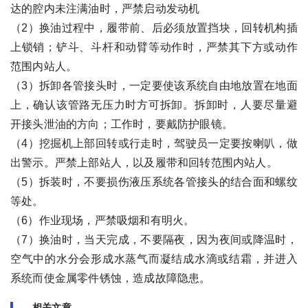
达的腔内未注满油时，严禁启动发动机
（2）换油过程中，履带前、后必须放置挡块，回转机构插
上锁销；铲斗、斗杆和动臂等动作时，严禁其下方或动作
范围内站人。
（3）拆卸各管接头时，一定要使该系统自由地放置在地面
上，确认该管路无压力时方可拆卸。拆卸时，人要尽量避
开接头泄油的方向；工作时，要戴防护眼镜。
（4）挖掘机上部回转或行走时，驾驶员一定要按喇叭，做
出警示。严禁上部站人，以及履带和回转范围内站人。
（5）拆装时，不要损伤液压系统各管接头的结合面和螺纹
等处。
（6）作业现场，严禁吸烟和有明火。
（7）换油时，当天完成，不要隔夜，因为夜间或降温时，
空气中的水分会形成水蒸气而凝结成水滴或结霜，并进入
系统而使金属零件锈蚀，造成故障隐患。
相关文章