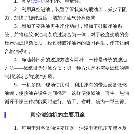
1、真空
滤油机
体积小、重量轻。
2、利用真空进油，装置了管状旋转喷油器，减少了阻
力，加快了旋转速度，增加了油气分离效果。
3、增加了变质油再生净化功能，增加了硅胶净油系
统，并将硅胶净油与杂质过滤合为一体，对于轻度变质的变
压器油滤掉杂质后，经过硅胶净油器的吸附再生，使其达到
合格油标准。
4、净油器部分的过滤方法有两种：一种是传统的滤油
方法——滤纸做为过滤介质；另一种方法是不需要滤纸的特
制精滤滤芯为滤油介质。
5、一机多能。现场使用时，利用原有的带油设备做储
油罐，使热油在设备之间循环，这样便使滤油、再生、热油
循环干燥三种功能同时进行。省工、省时、确为一举三得。
真空滤油机
的主要用途
1、可用于对各类油浸变压器、油浸电流电压互感器及