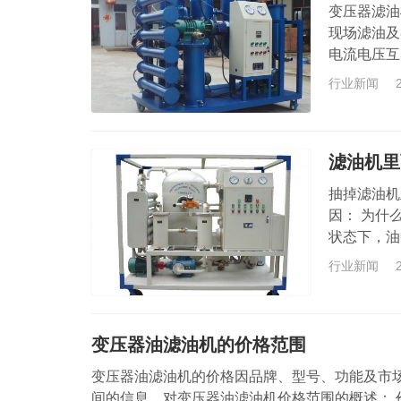
变压器滤油
现场滤油及
电流电压互
行现场热油
行业新闻
循环干燥更
空。 4、
5、还可用
滤油机里
抽掉滤油机
因： 为什
状态下，油
一个低湿度
行业新闻
解的或游离
会被抽走，
内部存在大
变压器油滤油机的价格范围
变压器油滤油机的价格因品牌、型号、功能及市
间的信息，对变压器油滤油机价格范围的概述： 