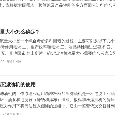
时，应根据实际需求、预算以及产品性能等多方面因素进行综合
后服务的产品，以确保产品质量和使用的可靠性。
量大小怎么确定?
流量大小是一个综合考虑多种因素的过程，主要可以从以下几个
实际使用需求 二、生产效率和需求 三、油品特性和过滤要求 四
 五、其他因素 综上所述，确定滤油机流量大小需要综合考虑实
率和需求、油品特性和过滤要求、设备性能和调节能力以及其他
2024年9月4日
，可以根据具体情况进行计算和选择，以确保滤油机能够满足生
过滤效果。
压滤油机的使用
滤油机的工作原理和运用领域板框加压滤油机是一种过滤工业油
床、油泵和过滤器（滤纸和滤布）组成。板框加压滤油机的滤床
压力作用下将污油压入侧滤的滤组中。它由一整套依次交替排列
括手动螺旋压榨设备和压榨板在内的组织组成。滤板和滤框的侧
2024年9月3日