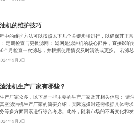
板上，作为过滤介质的滤纸（或滤布）衬在滤板和滤框之间。通
滤板和滤框被放置在固定止推板和活动板之间，然后形成单独的
滤框之间的滤纸（或滤布）起过滤作用。滤板和滤框…
油机的维护技巧
中的维护方法可以按照以下几个关键步骤进行，以确保其正常
： 定期检查与更换滤网： 滤网是滤油机的核心部件，直接影响
每6个月检查一次滤芯，并根据使用情况及时清洗或更换。 若滤
，将影响过滤效果，长期不清洗会增加压力。 定期清洗滤油机：
2024年9月3日
油机会积累杂质和污染物，影响过滤性能。 建议定期清洗滤油
和杂质，保持其清洁度。 检查真空泵油： 定期检查真空泵油的
油少，应及时更换或添加新油。,, 这…
滤油机生产厂家有哪些？
生产厂家众多，以下是一些主要的生产厂家及其相关信息： 请
真空滤油机生产厂家的简要介绍，实际选择时还需根据具体需求
务等多方面因素进行综合考虑。此外，随着市场的不断变化和发
品牌也在不断涌现，建议用户在购买前进行充分的市场调研和比
2024年9月3日