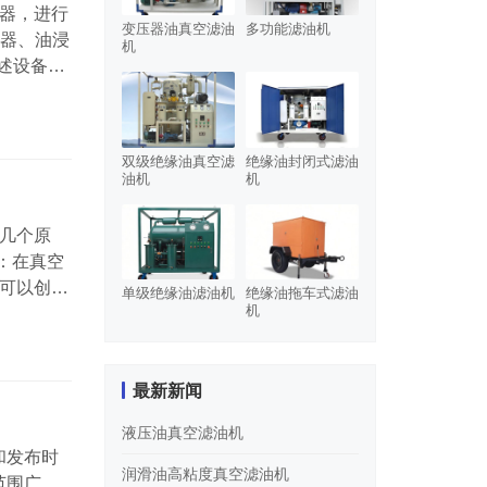
器，进行
变压器油真空滤油
多功能滤油机
压器、油浸
机
述设备进
现场热油
设备抽真
油标准。
双级绝缘油真空滤
绝缘油封闭式滤油
油机
机
几个原
：在真空
可以创造
单级绝缘油滤油机
绝缘油拖车式滤油
机
能含有溶
和空气也
果滤油机
最新新闻
液压油真空滤油机
和发布时
润滑油高粘度真空滤油机
范围广