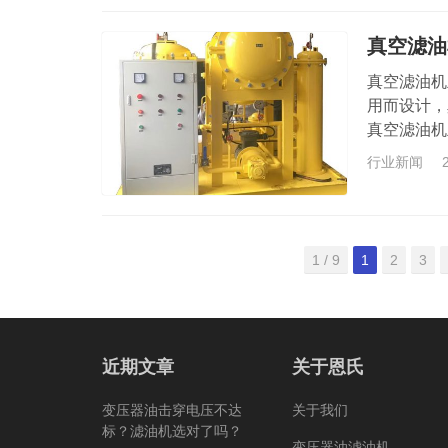
真空滤油
真空滤油机
用而设计，
真空滤油机
接触不良也
行业新闻
级可以选择合
Ex—–防
1 / 9
1
2
3
近期文章
关于恩氏
变压器油击穿电压不达
关于我们
标？滤油机选对了吗？
变压器油滤油机