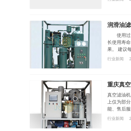
机架的支撑
置的压力，
压在滤板和
润滑油滤
使用过程
长使用寿命
果。 建议
量机械杂质
行业新闻
过程中，滤
积累的污垢
发现油脏或
重庆真空
真空滤油机
上仅为部分
能、售后服
生产厂家和
行业新闻