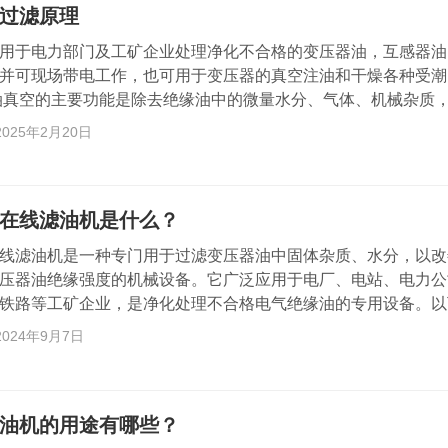
过滤原理
用于电力部门及工矿企业处理净化不合格的变压器油，互感器油
并可现场带电工作，也可用于变压器的真空注油和干燥各种受潮
油真空的主要功能是除去绝缘油中的微量水分、气体、机械杂质
，绝缘油真空集真空闪蒸枯燥技能及“分层渐密”高效精密过滤技
2025年2月20日
穴原理，油液在真空分离器中的接触面积扩大为本来的数百倍，
腾表面积不断增大，且蒸腾界面不断更新，最大极限地增加了油
和静态水分挥发面积。 此系列能够高效的去掉油中…
在线滤油机是什么？
线滤油机是一种专门用于过滤变压器油中固体杂质、水分，以改
压器油绝缘强度的机械设备。它广泛应用于电厂、电站、电力公
铁路等工矿企业，是净化处理不合格电气绝缘油的专用设备。以
滤油机的详细介绍： 一、功能与应用 主要功能：过滤油中固体
2024年9月7日
质性能，提高变压器油的绝缘强度。 应用场合：主要用于110K
设备及国家主变电网上，大型变电站的变压器现场检修及新油、
速深度处理。 二、工作原理 变压器油在线滤…
油机的用途有哪些？