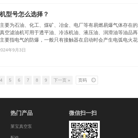
机型号怎么选择？
主要为石油、化工、煤矿、冶金、电厂等有易燃易爆气体存在的
真空滤油机可用于透平油、冷冻机油、液压油、润滑油等油品再
主要指电气的防爆，一般只有接触器在启动时会产生电弧电火花
可能产生电火花，加上在易燃易爆环境中容易造成危险，所以了
2024年9月3日
适的防爆滤油机。 防爆等级标识中ExdⅡB T4与ExdⅡC T4
爆英文缩写，防爆标识 d——防爆形式，“d”是指隔爆型…
4
5
6
7
8
9
下一页 »
热门产品
微信扫一扫
莱宝真空泵
配件