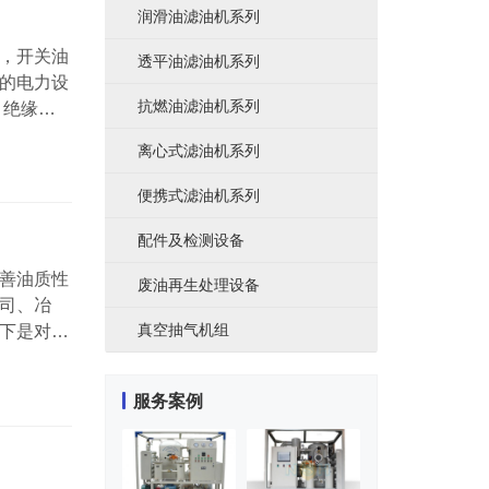
润滑油滤油机系列
，开关油
透平油滤油机系列
的电力设
抗燃油滤油机系列
，绝缘油
能于一
离心式滤油机系列
而气穴体
在真空体
便携式滤油机系列
配件及检测设备
善油质性
废油再生处理设备
司、冶
真空抽气机组
下是对变
杂质、水
V以上大
服务案例
进口油等