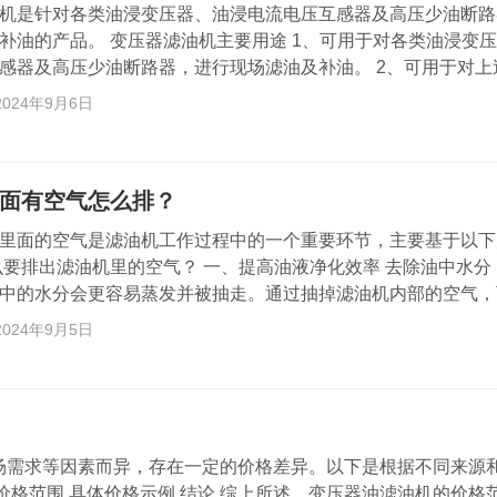
机是针对各类油浸变压器、油浸电流电压互感器及高压少油断路
补油的产品。 变压器滤油机主要用途 1、可用于对各类油浸变
感器及高压少油断路器，进行现场滤油及补油。 2、可用于对上
循环干燥，尤其是对油浸电流、电压互感器及高压少油断路器的
2024年9月6日
为有效。 3、可用于对密封油浸设备进行现场真空注油和补油及
还可用于对轻度变质的变压器油进行再生净化，使其性能达到合格
于电厂、电站、电力公司、变电工业、…
面有空气怎么排？
里面的空气是滤油机工作过程中的一个重要环节，主要基于以下
么要排出滤油机里的空气？ 一、提高油液净化效率 去除油中水分
中的水分会更容易蒸发并被抽走。通过抽掉滤油机内部的空气，
的环境，有利于油中水分的去除。 去除气体和空气：油液中可
2024年9月5日
的气体，这些气体会影响油液的性能。在真空条件下，这些气体
从而提高油液的纯净度。 二、保障设备正常运行 防止气阻：如
量空气，可能会形成气阻，影响油液的流动和过…
场需求等因素而异，存在一定的价格差异。以下是根据不同来源
价格范围 具体价格示例 结论 综上所述，变压器油滤油机的价格