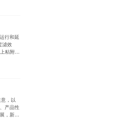
过压紧装
过滤室，
运行和延
过滤效
芯上粘附大
 在使用
机，去除
状态，如
注意，以
、产品性
展，新的
较。