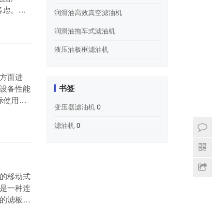
考虑。同
润滑油高效真空滤油机
润滑油拖车式滤油机
液压油板框滤油机
方面进
书签
、设备性能
际使用需
变压器滤油机
0
因素。在
产需求并
滤油机
0
的移动式
是一种连
的滤板和
面支撑在