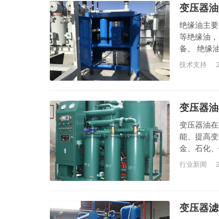
变压器油
绝缘油主要
等绝缘油，
备。 绝缘
的特性目标
技术支持
体，利用气
系又使油蒸
系中的行程
变压器油
变压器油在
能、提高变
金、石化、
压器油在线
行业新闻
分，改善油
型输变电压
绝缘油的快
变压器滤