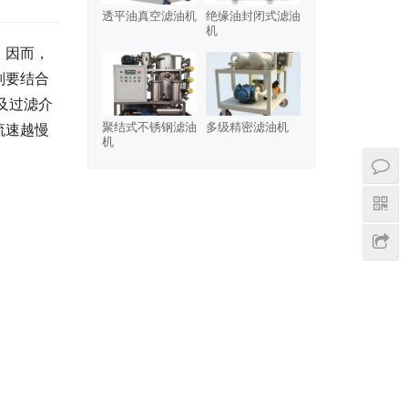
透平油真空滤油机
绝缘油封闭式滤油
机
。因而，
则要结合
及过滤介
聚结式不锈钢滤油
多级精密滤油机
流速越慢
机