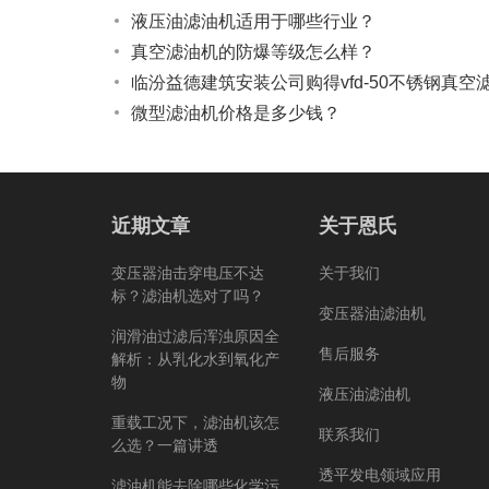
液压油滤油机适用于哪些行业？
真空滤油机的防爆等级怎么样？
临汾益德建筑安装公司购得vfd-50不锈钢真空
微型滤油机价格是多少钱？
近期文章
关于恩氏
变压器油击穿电压不达
关于我们
标？滤油机选对了吗？
变压器油滤油机
润滑油过滤后浑浊原因全
售后服务
解析：从乳化水到氧化产
物
液压油滤油机
重载工况下，滤油机该怎
联系我们
么选？一篇讲透
透平发电领域应用
滤油机能去除哪些化学污