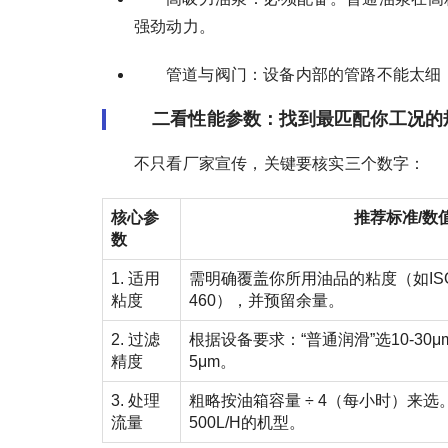
强劲动力。
管道与阀门：设备内部的管路不能太细
二看性能参数：找到最匹配你工况的
不只看厂家宣传，关键要核实三个数字：
核心参
推荐标准/数
数
1. 适用
需明确覆盖你所用油品的粘度（如ISO V
粘度
460），并预留余量。
2. 过滤
根据设备要求：“普通润滑”选10-30μ
精度
5μm。
3. 处理
粗略按油箱容量 ÷ 4（每小时）来选。
流量
500L/H的机型。