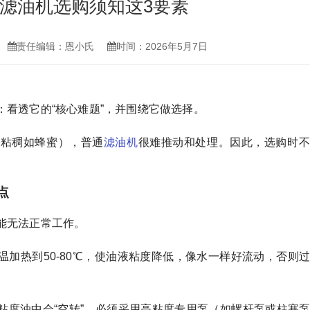
滤油机选购须知这3要素
责任编辑：恩小氏
时间：2026年5月7日
：看透它的“核心难题”，并围绕它做选择。
（粘稠如蜂蜜），普通
滤油机
很难推动和处理。因此，选购时不
点
能无法正常工作。
加热到50-80℃，使油液粘度降低，像水一样好流动，否则
粘度油中会“空转”，必须采用高粘度专用泵（如螺杆泵或柱塞