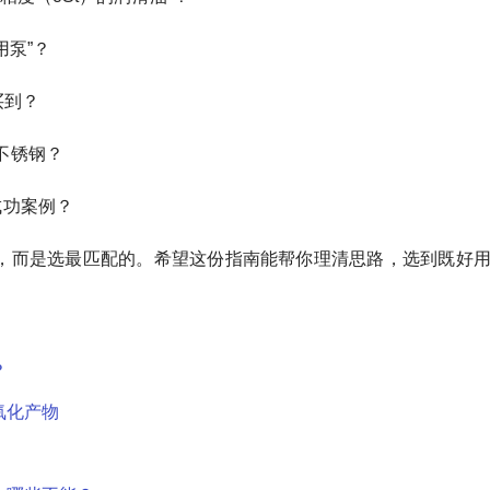
用泵”？
买到？
不锈钢？
成功案例？
，而是选最匹配的。希望这份指南能帮你理清思路，选到既好
？
氧化产物