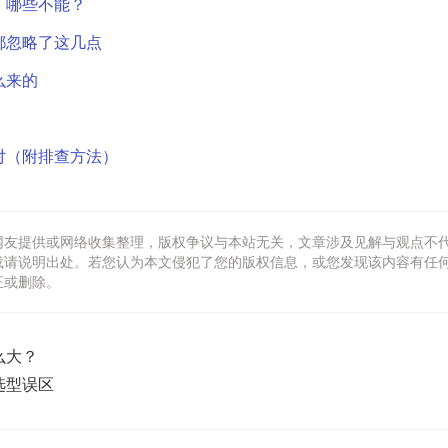
，哪些不能？
都忽略了这几点
么来的
对（附排查方法）
网友提供或网络收集整理，版权争议与本站无关，文章涉及见解与观点不
载请说明出处。若您认为本文侵犯了您的版权信息，或您发现该内容有任
正或删除。
么大？
选型误区