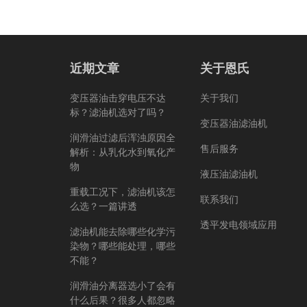
近期文章
关于恩氏
变压器油击穿电压不达
关于我们
标？滤油机选对了吗？
变压器油滤油机
润滑油过滤后浑浊原因全
售后服务
解析：从乳化水到氧化产
物
液压油滤油机
重载工况下，滤油机该怎
联系我们
么选？一篇讲透
透平发电领域应用
滤油机能去除哪些化学污
染物？哪些能处理，哪些
不能？
润滑油分离器选小了会有
什么后果？很多人都忽略